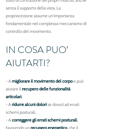
stato di contrazione dei propri muscoli, anche
senza il supporto della vista. La
propriocezione assume un'importanza
fondamentale nel complesso meccanismo di
controllo del movimento.
IN COSA PUO’
AIUTARTI?
- A
migliorare il movimento del corpo
e può
aiutare il
recupero delle funzionalità
articolari.
- A
ridurre alcuni dolori
se dovuti ad errati
schemi posturali.
- A
correggere gli errati schemi posturali
,
favorendo un
recupero energetico
,
che il